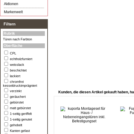
Aktionen
Markenwelt
Filtern
Rubrik
Türen nach Farbton
Oberfläche
CPL
echtholzfurniert
weisslack
beschichtet
lackiert
chromfrei
kesseldruckimprägniert
verzinkt
Kunden, die diesen Artikel gekauft haben, ha
geräuchert
gebürstet
matt gebürstet
1-seitig geriffelt
1-seitig genutet
gehobelt
Kanten gefast