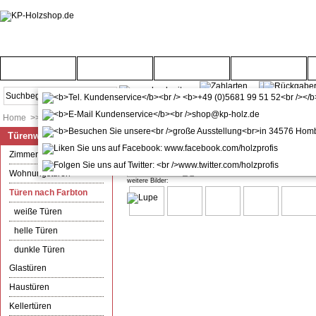
Startseite
Türenwelt
Bodenwelt
Gartenwelt
Home
>>
Türenwelt
>>
Türen nach Farbton
Türenwelt
kuporta Alu-Kunststoff Haustür 
Zimmertüren
Wohnungstüren
weitere Bilder:
Türen nach Farbton
weiße Türen
helle Türen
dunkle Türen
Glastüren
Haustüren
Kellertüren