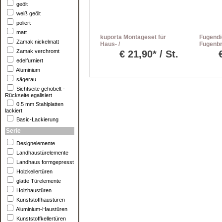
geölt
weiß geölt
poliert
matt
kuporta Montageset für
Fugendi
Zamak nickelmatt
Haus- /
Fugenbr
Nebeneingangstüren inkl.
Zamak verchromt
€
21,90* / St.
Befestigungset
edelfurniert
Aluminium
sägerau
Sichtseite gehobelt -
Rückseite egalisiert
0.5 mm Stahlplatten
lackiert
Basic-Lackierung
Serie
Designelemente
Landhaustürelemente
Landhaus formgepresst
Holzkellertüren
glatte Türelemente
Holzhaustüren
Kunststoffhaustüren
Aluminium-Haustüren
Kunststoffkellertüren