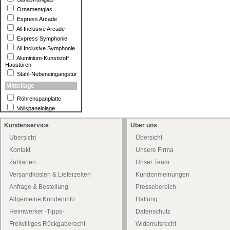
Ornamentglas
Express Arcade
All Inclusive Arcade
Express Symphonie
All Inclusive Symphonie
Aluminium-Kunststoff
Haustüren
Stahl-Nebeneingangstür
Mittellage
Röhrenspanplatte
Vollspaneinlage
Kundenservice
Über uns
Übersicht
Übersicht
Kontakt
Unsere Firma
Zahlarten
Unser Team
Versandkosten & Lieferzeiten
Kundenmeinungen
Anfrage & Bestellung
Pressebereich
Allgemeine Kundeninfo
Haftung
Heimwerker -Tipps-
Datenschutz
Freiwilliges Rückgaberecht
Widerrufsrecht