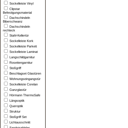
Sockelleiste Vinyl
Clipstar
Befestigungsmaterial
Dachschindeln
Biberschwanz
Dachschindeln
rechteck
Stahl-Kellertür
Sockelleiste Kork
Sockelleiste Parkett
Sockelleiste Laminat
Langschildgarnitur
Rosettengarnitur
Stoßgriff
Beschlagset Glastüren
Wohnungseingangstür
Sockelleiste Corelan
Ganzglastür
Hörmann ThermoSafe
Längsoptik
Queroptik
Struktur
Stoßgriff Set
Lichtausschnitt
Sandstrahlglas