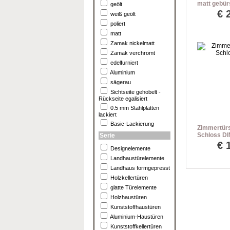
matt gebürs
geölt
WC-Rosett
€
weiß geölt
poliert
matt
Zamak nickelmatt
Zamak verchromt
edelfurniert
Aluminium
sägerau
Sichtseite gehobelt -
Rückseite egalisiert
0.5 mm Stahlplatten
lackiert
Basic-Lackierung
Zimmertürs
Schloss DI
Serie
€
Designelemente
Landhaustürelemente
Landhaus formgepresst
Holzkellertüren
glatte Türelemente
Holzhaustüren
Kunststoffhaustüren
Aluminium-Haustüren
Kunststoffkellertüren