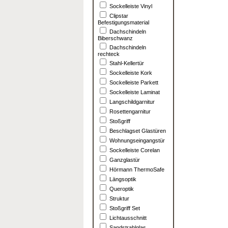
Sockelleiste Vinyl
Clipstar
Befestigungsmaterial
Dachschindeln
Biberschwanz
Dachschindeln
rechteck
Stahl-Kellertür
Sockelleiste Kork
Sockelleiste Parkett
Sockelleiste Laminat
Langschildgarnitur
Rosettengarnitur
Stoßgriff
Beschlagset Glastüren
Wohnungseingangstür
Sockelleiste Corelan
Ganzglastür
Hörmann ThermoSafe
Längsoptik
Queroptik
Struktur
Stoßgriff Set
Lichtausschnitt
Sandstrahlglas