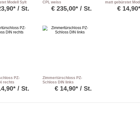
tet Modell Sylt
CPL weiss
matt gebürstet Mode
e
Röhrenspanplatte
BB-Rosette
23,90* / St.
€
235,00* / St.
€
14,90*
Rundkante
chloss PZ-
Zimmertürschloss PZ-
N rechts
Schloss DIN links
14,90* / St.
€
14,90* / St.