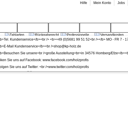
Hilfe
Mein Konto
Jobs
enwelt
Gartenwelt
Wohnwelt
Service
Wide
schloss WC-Schloss DIN links