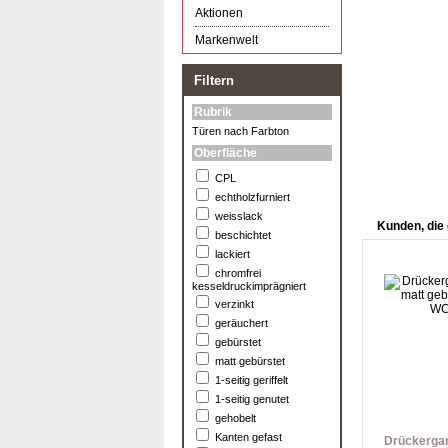
Aktionen
Markenwelt
Filtern
Rubrik
Türen nach Farbton
Oberfläche
CPL
echtholzfurniert
weisslack
Kunden, die 
beschichtet
lackiert
chromfrei
kesseldruckimprägniert
verzinkt
geräuchert
gebürstet
matt gebürstet
1-seitig geriffelt
1-seitig genutet
gehobelt
Kanten gefast
Drückergar