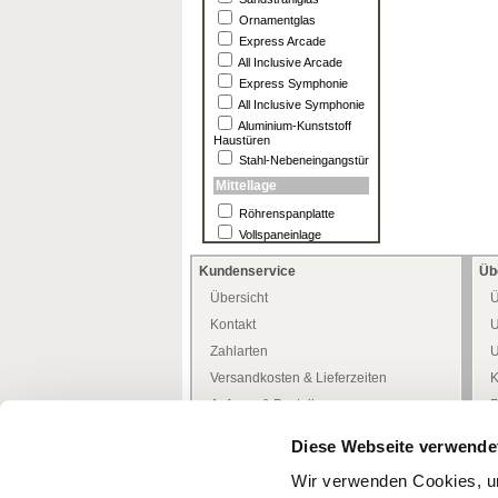
Ornamentglas
Express Arcade
All Inclusive Arcade
Express Symphonie
All Inclusive Symphonie
Aluminium-Kunststoff
Haustüren
Stahl-Nebeneingangstür
Mittellage
Röhrenspanplatte
Vollspaneinlage
Kundenservice
Üb
Übersicht
Ü
Kontakt
U
Zahlarten
U
Versandkosten & Lieferzeiten
K
Anfrage & Bestellung
P
Allgemeine Kundeninfo
H
Diese Webseite verwende
Heimwerker -Tipps-
D
Wir verwenden Cookies, um
Freiwilliges Rückgaberecht
W