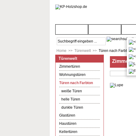
Startseite
Türenwelt
Bod
Home
>>
Türenwelt
>>
Türen nach Farbton
Türenwelt
Zimmertür
Zimmertüren
Wohnungstüren
Türen nach Farbton
weiße Türen
helle Türen
dunkle Türen
Glastüren
Haustüren
Kellertüren