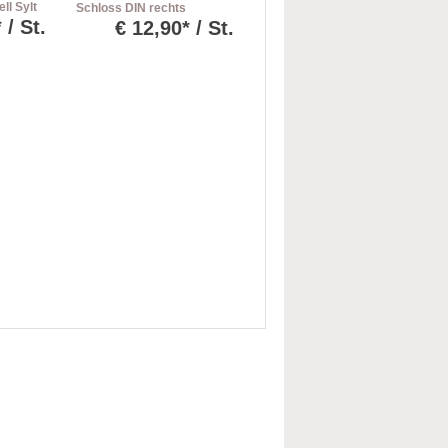
ll Sylt
Schloss DIN rechts
 / St.
€
12,90* / St.