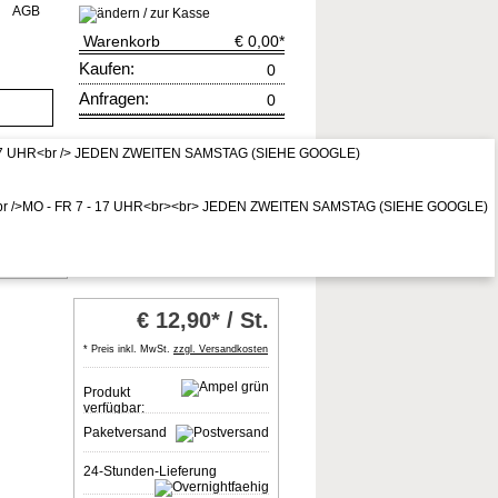
AGB
Warenkorb
€ 0,00
*
Kaufen:
0
Anfragen:
0
rruf
zur Kasse
* Preis inkl. MwSt,
zzgl. Vers.kosten
€
12,90* / St.
* Preis inkl. MwSt.
zzgl. Versandkosten
Produkt
verfügbar:
Paketversand
24-Stunden-Lieferung