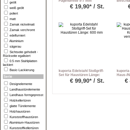
Fugenbreite 5-7 mm
Beschla
geölt
Drücker
€
19,90* / St.
weiß geölt
poliert
matt
Zamak nickelmatt
Zamak verchromt
edelfurniert
Aluminium
sägerau
Sichtseite gehobelt -
Rückseite egalisiert
0.5 mm Stahlplatten
lackiert
Basic-Lackierung
kuporta Edelstahl Stoßgriff-
kuporta
Set für Haustüren Länge:
Haus-/N
Serie
600 mm
Kunstst
€
99,90* / St.
€
versch
Designelemente
Landhaustürelemente
Landhaus formgepresst
Holzkellertüren
glatte Türelemente
Holzhaustüren
Kunststoffhaustüren
Aluminium-Haustüren
Kunststoffkellertüren