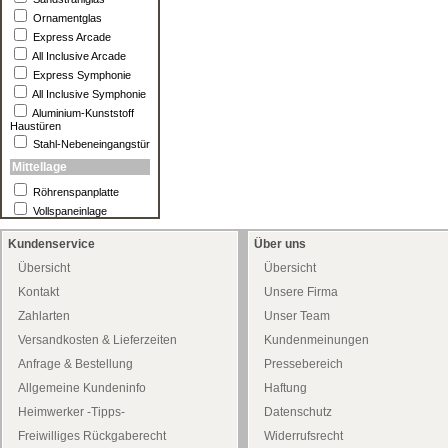
Ornamentglas
Express Arcade
All Inclusive Arcade
Express Symphonie
All Inclusive Symphonie
Aluminium-Kunststoff
Haustüren
Stahl-Nebeneingangstür
Mittellage
Röhrenspanplatte
Vollspaneinlage
Kundenservice
Über uns
Übersicht
Übersicht
Kontakt
Unsere Firma
Zahlarten
Unser Team
Versandkosten & Lieferzeiten
Kundenmeinungen
Anfrage & Bestellung
Pressebereich
Allgemeine Kundeninfo
Haftung
Heimwerker -Tipps-
Datenschutz
Freiwilliges Rückgaberecht
Widerrufsrecht