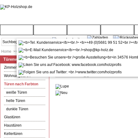
Startseite
Türenwelt
Bodenwelt
Gartenwelt
Home
>>
Türenwelt
>>
Türen nach Farbton
Türenwelt
kuporta Montageset für Haus- / 
Zimmertüren
Wohnungstüren
Türen nach Farbton
weiße Türen
helle Türen
dunkle Türen
Glastüren
Haustüren
Kellertüren