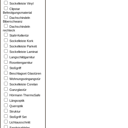
Sockelleiste Vinyl
Clipstar
Befestigungsmaterial
Dachschindeln
Biberschwanz
Dachschindeln
rechteck
Stahl-Kellertür
Sockelleiste Kork
Sockelleiste Parkett
Sockelleiste Laminat
Langschildgarnitur
Rosettengarnitur
Stoßgriff
Beschlagset Glastüren
Wohnungseingangstür
Sockelleiste Corelan
Ganzglastür
Hörmann ThermoSafe
Längsoptik
Queroptik
Struktur
Stoßgriff Set
Lichtausschnitt
Sandstrahlglas