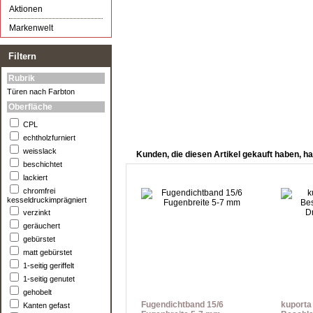
Aktionen
Markenwelt
Filtern
Rubrik
Türen nach Farbton
Oberfläche
CPL
echtholzfurniert
weisslack
Kunden, die diesen Artikel gekauft haben, ha
beschichtet
lackiert
chromfrei
kesseldruckimprägniert
verzinkt
geräuchert
gebürstet
matt gebürstet
1-seitig geriffelt
1-seitig genutet
gehobelt
Fugendichtband 15/6
kuporta
Kanten gefast