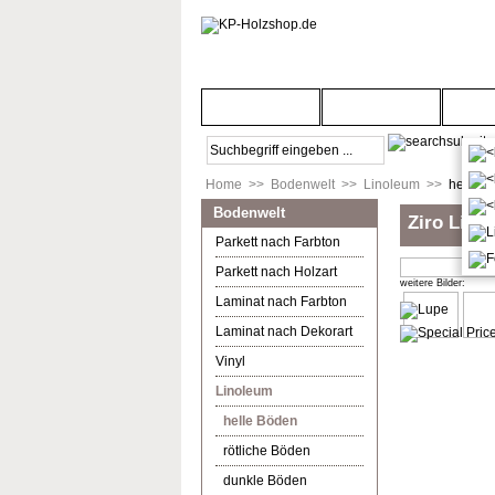
Startseite
Türenwelt
Bod
Home
>>
Bodenwelt
>>
Linoleum
>>
helle B
Bodenwelt
Ziro Lino
Parkett nach Farbton
Parkett nach Holzart
weitere Bilder:
Laminat nach Farbton
Laminat nach Dekorart
Vinyl
Linoleum
helle Böden
rötliche Böden
dunkle Böden