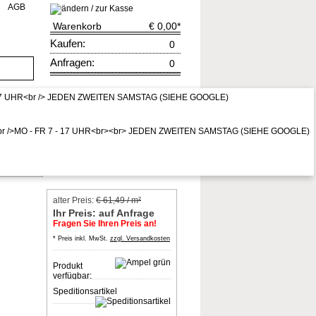
AGB
Warenkorb
€ 0,00
*
Kaufen:
0
Anfragen:
0
rruf
zur Kasse
* Preis inkl. MwSt,
zzgl. Vers.kosten
ittschall
alter Preis:
€ 61,49 / m²
Ihr Preis: auf Anfrage
Fragen Sie Ihren Preis an!
* Preis inkl. MwSt.
zzgl. Versandkosten
Produkt
verfügbar:
Speditionsartikel