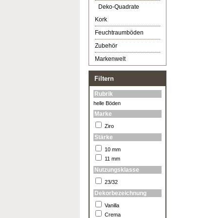
Deko-Quadrate
Kork
Feuchtraumböden
Zubehör
Markenwelt
Filtern
Rubrik
helle Böden
Marke
Ziro
Stärke
10 mm
11 mm
Nutzungsklasse
23/32
Dekorbezeichnung
Vanilla
Crema