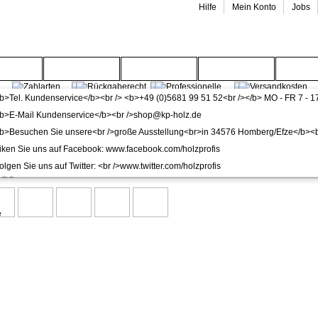
Hilfe
Mein Konto
Jobs
enwelt
Gartenwelt
Wohnwelt
Service
Wide
öden
-plus Colorado Linoleum Fertigfußboden Unicklick inkl. Tr