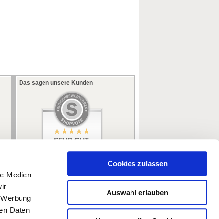
Das sagen unsere Kunden
SEHR GUT
5 / 5
aus 353 Bewertungen
bei: ebay.de,
Cookies zulassen
amazon.de
le Medien
ir
Auswahl erlauben
, Werbung
ren Daten