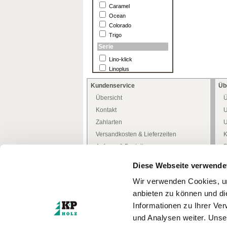
Caramel
Ocean
Colorado
Trigo
Serie
Lino-klick
Linoplus
Kundenservice
Üb
Übersicht
Ü
Kontakt
U
Zahlarten
U
Versandkosten & Lieferzeiten
K
Anfrage & Bestellung
P
Allgemeine Kundeninfo
H
Diese Webseite verwende
Heimwerker -Tipps-
D
Wir verwenden Cookies, um
Freiwilliges Rückgaberecht
W
anbieten zu können und di
Mediathek
W
Informationen zu Ihrer Ve
Zertifizierungen
und Analysen weiter. Unse
Türenkonfigurator
I