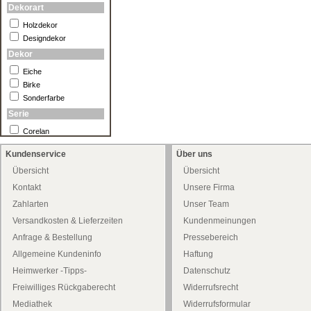
Dekorart
Holzdekor
Designdekor
Dekor
Eiche
Birke
Sonderfarbe
Serie
Corelan
Kundenservice
Über uns
Übersicht
Übersicht
Kontakt
Unsere Firma
Zahlarten
Unser Team
Versandkosten & Lieferzeiten
Kundenmeinungen
Anfrage & Bestellung
Pressebereich
Allgemeine Kundeninfo
Haftung
Heimwerker -Tipps-
Datenschutz
Freiwilliges Rückgaberecht
Widerrufsrecht
Mediathek
Widerrufsformular