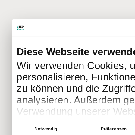
Diese Webseite verwend
Wir verwenden Cookies, u
personalisieren, Funktion
zu können und die Zugriff
analysieren. Außerdem geb
Verwendung unserer Websi
soziale Medien, Werbung 
Einwilligungsauswahl
Notwendig
Präferenzen
Partner führen diese Info