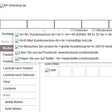
Startseite
Türenwelt
Bodenwelt
Gartenwelt
Home
>>
Bodenwelt
>>
Kork
>>
Optik bedruckt
Bodenwelt
Ziro Corelan Eiche Iceland Kork
Parkett nach Farbton
Parkett nach Holzart
weitere Bilder:
Laminat nach Farbton
Laminat nach Dekorart
Vinyl
Linoleum
Kork
weiße Böden
helle Böden