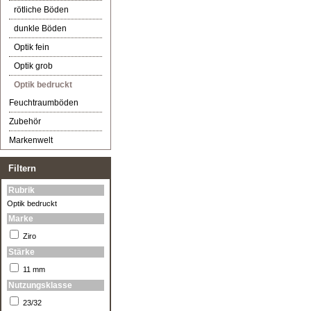
rötliche Böden
dunkle Böden
Optik fein
Optik grob
Optik bedruckt
Feuchtraumböden
Zubehör
Markenwelt
Filtern
Rubrik
Optik bedruckt
Marke
Ziro
Stärke
11 mm
Nutzungsklasse
23/32