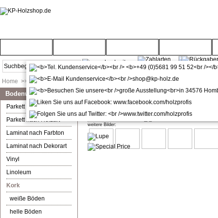
Startseite
Türenwelt
Bodenwelt
Gartenwelt
Home
>>
Bodenwelt
>>
Kork
>>
Optik bedruckt
Bodenwelt
Ziro Corelan Waldeiche Kork Fer
Parkett nach Farbton
Parkett nach Holzart
weitere Bilder:
Laminat nach Farbton
Laminat nach Dekorart
Vinyl
Linoleum
Kork
weiße Böden
helle Böden