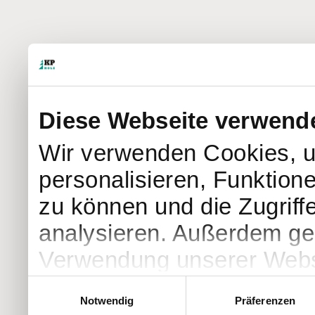
Diese Webseite verwend
Wir verwenden Cookies, u
personalisieren, Funktion
zu können und die Zugriff
analysieren. Außerdem geb
Verwendung unserer Websi
soziale Medien, Werbung 
Einwilligungsauswahl
Notwendig
Präferenzen
Partner führen diese Info