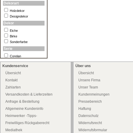
Dekorart
Holzdekor
Designdekor
Dekor
Eiche
Birke
Sonderfarbe
Serie
Corelan
Kundenservice
Über uns
Übersicht
Übersicht
Kontakt
Unsere Firma
Zahlarten
Unser Team
Versandkosten & Lieferzeiten
Kundenmeinungen
Anfrage & Bestellung
Pressebereich
Allgemeine Kundeninfo
Haftung
Heimwerker -Tipps-
Datenschutz
Freiwilliges Rückgaberecht
Widerrufsrecht
Mediathek
Widerrufsformular