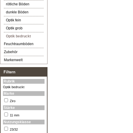
rötliche Böden
dunkle Böden
Optik fein
Optik grob
Optik bedruckt
Feuchtraumböden
Zubehör
Markenwelt
Filtern
Rubrik
Optik bedruckt
Marke
Ziro
Stärke
11 mm
Nutzungsklasse
23/32