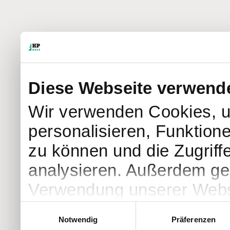
Diese Webseite verwend
Wir verwenden Cookies, u
personalisieren, Funktion
zu können und die Zugriff
analysieren. Außerdem geb
Verwendung unserer Websi
soziale Medien, Werbung 
Einwilligungsauswahl
Notwendig
Präferenzen
Partner führen diese Info