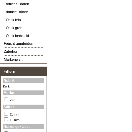
rötliche Böden
dunkle Böden
Optik fein
Optik grob
Optik bedruckt
Feuchtraumböden
Zubehör
Markenwelt
Filtern
Rubrik
Kork
Marke
Ziro
Stärke
11 mm
12 mm
Nutzungsklasse