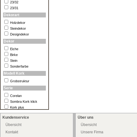
23/32
23/31
Dekorart
Holzdekor
Steindekor
Designdekor
Dekor
Eiche
Birke
Stein
Sonderfarbe
Modell Kork
Grobstruktur
Serie
Corelan
Sombra Kork klick
Kork plus
Kundenservice
Über uns
Übersicht
Übersicht
Kontakt
Unsere Firma