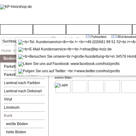
Startseite
Türenwelt
Bodenwelt
Gartenwelt
Home
>>
Bodenwelt
>>
Kork
Bodenwelt
Ziro Corelan Eiche Canyon Kork 
Parkett nach Farbton
Parkett nach Holzart
weitere Bilder:
Laminat nach Farbton
Laminat nach Dekorart
Vinyl
Linoleum
Kork
weiße Böden
helle Böden