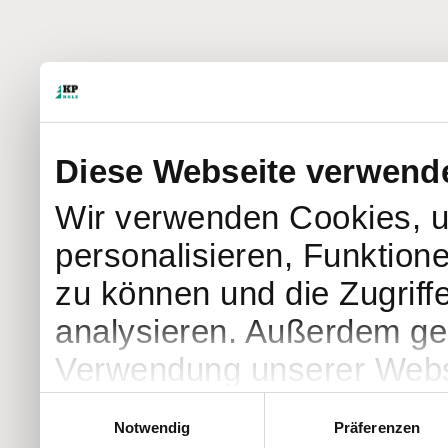
Diese Webseite verwend
Wir verwenden Cookies, u
personalisieren, Funktion
zu können und die Zugriff
analysieren. Außerdem geb
Verwendung unserer Websi
soziale Medien, Werbung 
Einwilligungsauswahl
Notwendig
Präferenzen
Partner führen diese Info