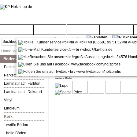
Startseite
Türenwelt
Bodenwelt
Gartenwelt
Home
>>
Bodenwelt
>>
Kork
Bodenwelt
Ziro Corelan Chalet Eiche Kork 
Parkett nach Farbton
Parkett nach Holzart
weitere Bilder:
Laminat nach Farbton
Laminat nach Dekorart
Vinyl
Linoleum
Kork
weiße Böden
helle Böden