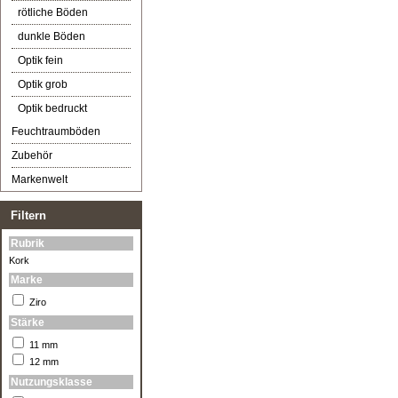
rötliche Böden
dunkle Böden
Optik fein
Optik grob
Optik bedruckt
Feuchtraumböden
Zubehör
Markenwelt
Filtern
Rubrik
Kork
Marke
Ziro
Stärke
11 mm
12 mm
Nutzungsklasse