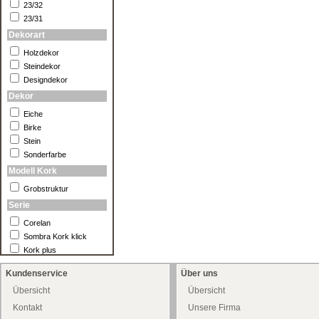
23/32
23/31
Dekorart
Holzdekor
Steindekor
Designdekor
Dekor
Eiche
Birke
Stein
Sonderfarbe
Modell Kork
Grobstruktur
Serie
Corelan
Sombra Kork klick
Kork plus
Kundenservice
Über uns
Übersicht
Übersicht
Kontakt
Unsere Firma