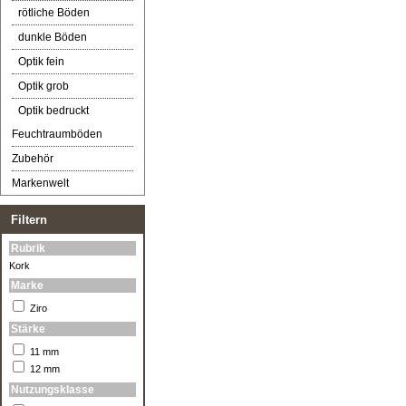
rötliche Böden
dunkle Böden
Optik fein
Optik grob
Optik bedruckt
Feuchtraumböden
Zubehör
Markenwelt
Filtern
Rubrik
Kork
Marke
Ziro
Stärke
11 mm
12 mm
Nutzungsklasse