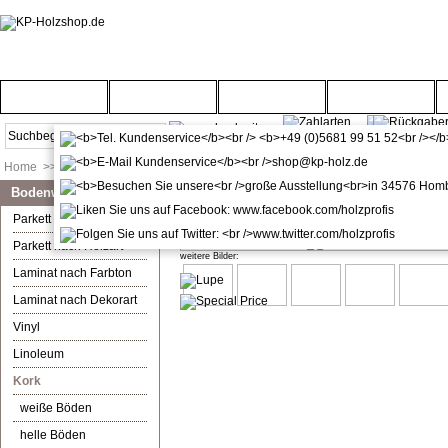
Startseite
Türenwelt
Bodenwelt
Gartenwelt
Home
>>
Bodenwelt
>>
Kork
Bodenwelt
Ziro Corelan Beton Kork Fertigf
Parkett nach Farbton
Parkett nach Holzart
weitere Bilder:
Laminat nach Farbton
Laminat nach Dekorart
Vinyl
Linoleum
Kork
weiße Böden
helle Böden