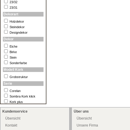
23/32
23/31
Dekorart
Holzdekor
Steindekor
Designdekor
Dekor
Eiche
Birke
Stein
Sonderfarbe
Modell Kork
Grobstruktur
Serie
Corelan
Sombra Kork klick
Kork plus
Kundenservice
Über uns
Übersicht
Übersicht
Kontakt
Unsere Firma