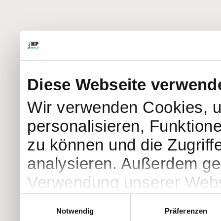
Diese Webseite verwend
Wir verwenden Cookies, u
personalisieren, Funktion
zu können und die Zugriff
analysieren. Außerdem geb
Verwendung unserer Websi
soziale Medien, Werbung 
Einwilligungsauswahl
Notwendig
Präferenzen
Partner führen diese Info