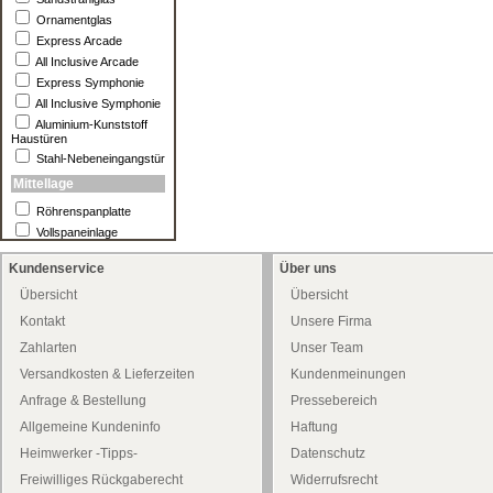
Ornamentglas
Express Arcade
All Inclusive Arcade
Express Symphonie
All Inclusive Symphonie
Aluminium-Kunststoff
Haustüren
Stahl-Nebeneingangstür
Mittellage
Röhrenspanplatte
Vollspaneinlage
Kundenservice
Über uns
Übersicht
Übersicht
Kontakt
Unsere Firma
Zahlarten
Unser Team
Versandkosten & Lieferzeiten
Kundenmeinungen
Anfrage & Bestellung
Pressebereich
Allgemeine Kundeninfo
Haftung
Heimwerker -Tipps-
Datenschutz
Freiwilliges Rückgaberecht
Widerrufsrecht