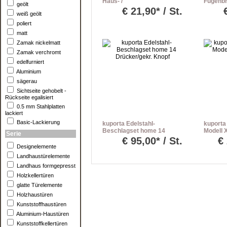
Haus- /
Fugenbr
geölt
Nebeneingangstüren inkl.
€
21,90* / St.
weiß geölt
Befestigungset
poliert
matt
Zamak nickelmatt
Zamak verchromt
edelfurniert
Aluminium
sägerau
Sichtseite gehobelt -
Rückseite egalisiert
0.5 mm Stahlplatten
lackiert
Basic-Lackierung
kuporta Edelstahl-
kuporta 
Beschlagset home 14
Modell 
Serie
Drücker/gekr. Knopf
weiss
€
95,00* / St.
€
Designelemente
Landhaustürelemente
Landhaus formgepresst
Holzkellertüren
glatte Türelemente
Holzhaustüren
Kunststoffhaustüren
Aluminium-Haustüren
Kunststoffkellertüren