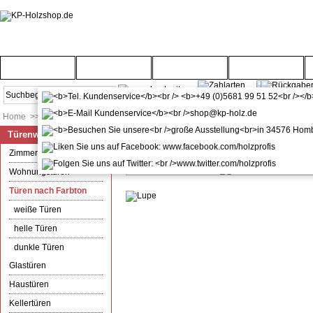
Startseite
Türenwelt
Bodenwelt
Gartenwelt
Home
>>
Türenwelt
>>
Türen nach Farbton
Türenwelt
kuporta Edelstahl-Beschlagset 
Zimmertüren
Wohnungstüren
Türen nach Farbton
weiße Türen
helle Türen
dunkle Türen
Glastüren
Haustüren
Kellertüren