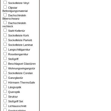
Sockelleiste Vinyl
Clipstar
Befestigungsmaterial
Dachschindeln
Biberschwanz
Dachschindeln
rechteck
Stahl-Kellertür
Sockelleiste Kork
Sockelleiste Parkett
Sockelleiste Laminat
Langschildgarnitur
Rosettengarnitur
Stoßgriff
Beschlagset Glastüren
Wohnungseingangstür
Sockelleiste Corelan
Ganzglastür
Hörmann ThermoSafe
Längsoptik
Queroptik
Struktur
Stoßgriff Set
Lichtausschnitt
Sandstrahlglas