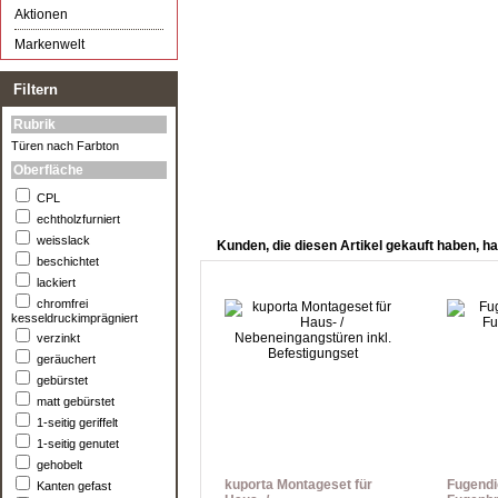
Aktionen
Markenwelt
Filtern
Rubrik
Türen nach Farbton
Oberfläche
CPL
echtholzfurniert
weisslack
Kunden, die diesen Artikel gekauft haben, ha
beschichtet
lackiert
chromfrei
kesseldruckimprägniert
verzinkt
geräuchert
gebürstet
matt gebürstet
1-seitig geriffelt
1-seitig genutet
gehobelt
kuporta Montageset für
Fugendi
Kanten gefast