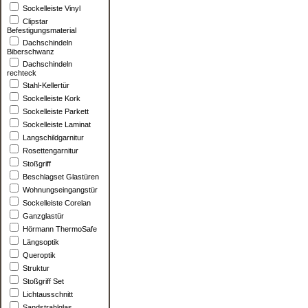
Sockelleiste Vinyl
Clipstar
Befestigungsmaterial
Dachschindeln
Biberschwanz
Dachschindeln
rechteck
Stahl-Kellertür
Sockelleiste Kork
Sockelleiste Parkett
Sockelleiste Laminat
Langschildgarnitur
Rosettengarnitur
Stoßgriff
Beschlagset Glastüren
Wohnungseingangstür
Sockelleiste Corelan
Ganzglastür
Hörmann ThermoSafe
Längsoptik
Queroptik
Struktur
Stoßgriff Set
Lichtausschnitt
Sandstrahlglas