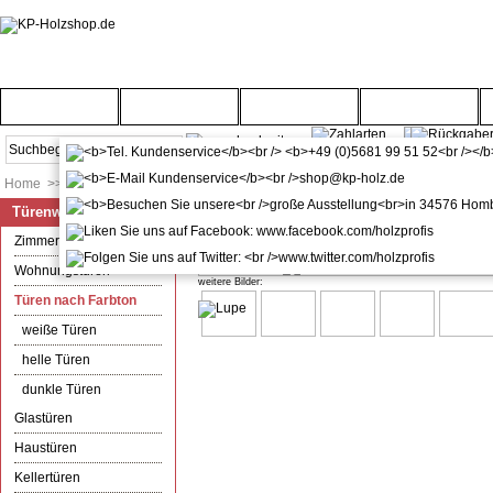
Startseite
Türenwelt
Bodenwelt
Gartenwelt
Home
>>
Türenwelt
>>
Türen nach Farbton
Türenwelt
kuporta Alu-Kunststoff Haustür 
Zimmertüren
Wohnungstüren
weitere Bilder:
Türen nach Farbton
weiße Türen
helle Türen
dunkle Türen
Glastüren
Haustüren
Kellertüren