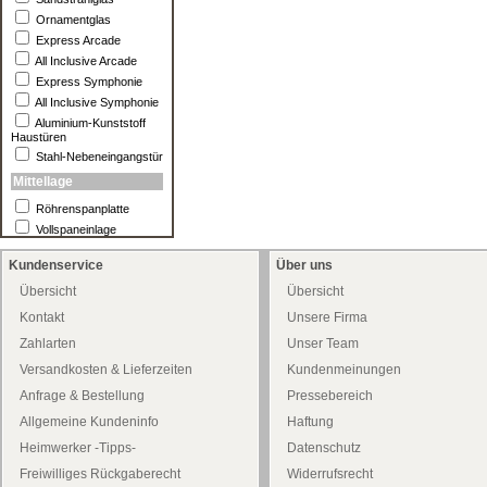
Ornamentglas
Express Arcade
All Inclusive Arcade
Express Symphonie
All Inclusive Symphonie
Aluminium-Kunststoff
Haustüren
Stahl-Nebeneingangstür
Mittellage
Röhrenspanplatte
Vollspaneinlage
Kundenservice
Über uns
Übersicht
Übersicht
Kontakt
Unsere Firma
Zahlarten
Unser Team
Versandkosten & Lieferzeiten
Kundenmeinungen
Anfrage & Bestellung
Pressebereich
Allgemeine Kundeninfo
Haftung
Heimwerker -Tipps-
Datenschutz
Freiwilliges Rückgaberecht
Widerrufsrecht