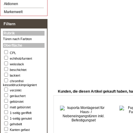
Aktionen
Markenwelt
Filtern
Rubrik
Türen nach Farbton
Oberfläche
CPL
echtholzfurniert
weisslack
beschichtet
lackiert
chromfrei
kesseldruckimprägniert
verzinkt
Kunden, die diesen Artikel gekauft haben, ha
geräuchert
gebürstet
matt gebürstet
1-seitig geriffelt
1-seitig genutet
gehobelt
Kanten gefast