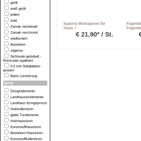
geölt
weiß geölt
poliert
matt
kuporta Montageset für
Fugendi
Zamak nickelmatt
Haus- /
Fugenbr
Nebeneingangstüren inkl.
Zamak verchromt
€
21,90* / St.
Befestigungset
edelfurniert
Aluminium
sägerau
Sichtseite gehobelt -
Rückseite egalisiert
0.5 mm Stahlplatten
lackiert
Basic-Lackierung
Serie
Designelemente
Landhaustürelemente
Landhaus formgepresst
Holzkellertüren
glatte Türelemente
Holzhaustüren
Kunststoffhaustüren
Aluminium-Haustüren
Kunststoffkellertüren