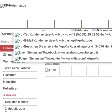
Startseite
Türenwelt
Bodenwelt
Gartenwelt
Home
>>
Türenwelt
>>
Aktionen
>>
Drei coole Typen
Türenwelt
kuporta Alu-Kunststoff Haustür 
Zimmertüren
Wohnungstüren
weitere Bilder:
Türen nach Farbton
Glastüren
Haustüren
Kellertüren
Aktionen
Deal des Monats
3 Modelle zum