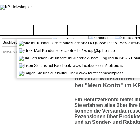
Startseite
Türenwelt
Bodenwelt
Gartenwelt
Home
>>
Mein Konto
>>
Meine Daten
Herzlich Willkommen
bei "Mein Konto" im K
Ein Benutzerkonto bietet Ihn
Sie erfahren alles über Ihre
können die Versandadresse
Rezensionen über Produkte
und an Sonder- und Rabatt