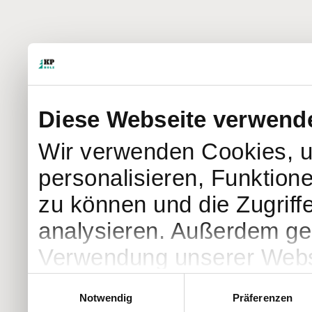
Diese Webseite verwend
Wir verwenden Cookies, u
personalisieren, Funktion
zu können und die Zugriff
analysieren. Außerdem geb
Verwendung unserer Websi
soziale Medien, Werbung 
Einwilligungsauswahl
Notwendig
Präferenzen
Partner führen diese Info