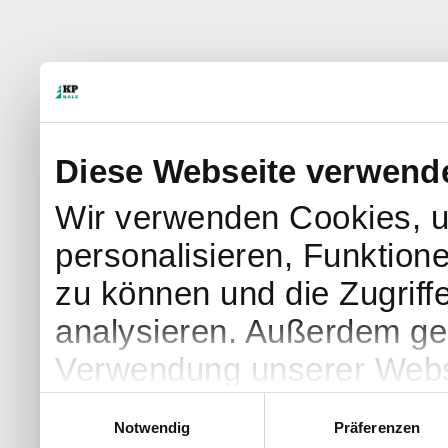
Diese Webseite verwend
Wir verwenden Cookies, u
personalisieren, Funktion
zu können und die Zugriff
analysieren. Außerdem geb
Verwendung unserer Websi
soziale Medien, Werbung 
Einwilligungsauswahl
Notwendig
Präferenzen
Partner führen diese Info