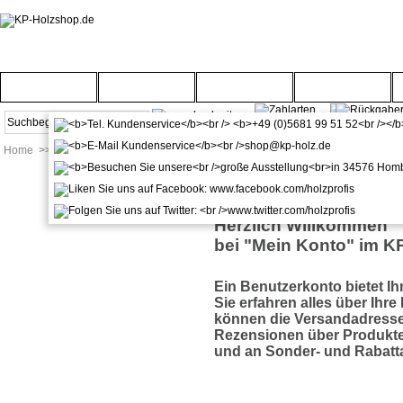
Startseite
Türenwelt
Bodenwelt
Gartenwelt
Home
>>
Mein Konto
>>
Meine Daten
Herzlich Willkommen
bei "Mein Konto" im K
Ein Benutzerkonto bietet Ihn
Sie erfahren alles über Ihre
können die Versandadresse
Rezensionen über Produkte
und an Sonder- und Rabatt