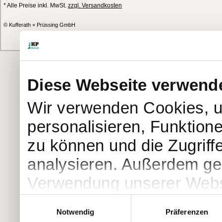
* Alle Preise inkl. MwSt.
zzgl. Versandkosten
© Kufferath + Prüssing GmbH
Diese Webseite verwend
Wir verwenden Cookies, u
personalisieren, Funktion
zu können und die Zugriff
analysieren. Außerdem geb
Verwendung unserer Websi
soziale Medien, Werbung 
Einwilligungsauswahl
Notwendig
Präferenzen
Partner führen diese Info