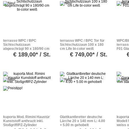
terrasso WPC / BPC
terrasso WPC / BPC Tor für
WPC/BP
Sichtschutzzaun
Sichtschutzzaun 100 x 180
terrass
abgeschrägt 90 x 180/90 cm
cm Life bi-color weiß
F01 Gla
bi-color weiß
€
189,00* / St.
€
749,00* / St.
kuporta Mod. Rimini Haustür
Glattkantbretter deutsche
kuporta
Kunststoff anthrazit inkl.
Lärche 20 x 140 mm L: 4.00
Modell 
Stoßgriff/PZ-Zylinder
+ 5.00 m gehobelt
weiss o