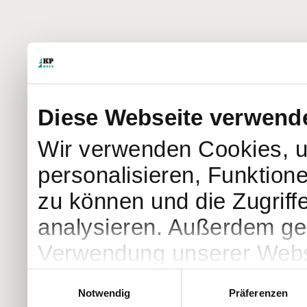
Diese Webseite verwend
Wir verwenden Cookies, u
personalisieren, Funktion
zu können und die Zugriff
analysieren. Außerdem geb
Verwendung unserer Websi
soziale Medien, Werbung 
Einwilligungsauswahl
Notwendig
Präferenzen
Partner führen diese Info