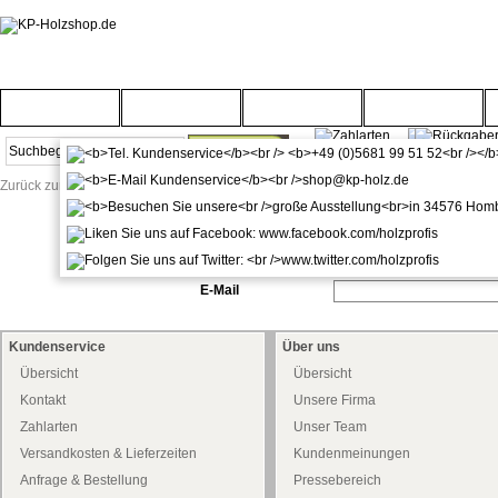
Startseite
Türenwelt
Bodenwelt
Gartenwelt
Zurück zur Startseite
Passwort vergessen?
Hier haben Sie die Möglichkeit, sich Ihr Passwo
per E-Mail an diese Adresse verschickt.
E-Mail
Kundenservice
Über uns
Übersicht
Übersicht
Kontakt
Unsere Firma
Zahlarten
Unser Team
Versandkosten & Lieferzeiten
Kundenmeinungen
Anfrage & Bestellung
Pressebereich