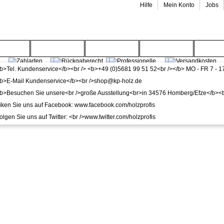
Hilfe
Mein Konto
Jobs
enwelt
Gartenwelt
Wohnwelt
Service
Wide