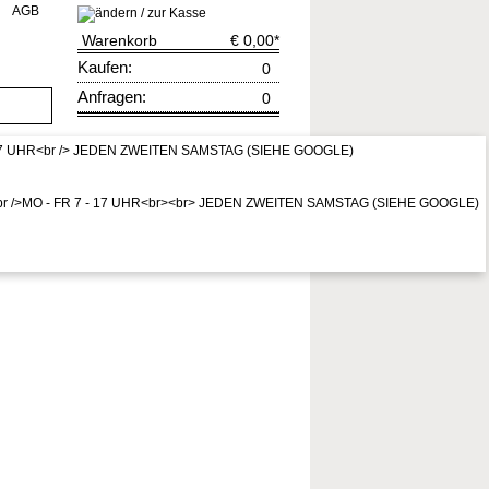
AGB
Warenkorb
€ 0,00
*
Kaufen:
0
Anfragen:
0
rruf
zur Kasse
* Preis inkl. MwSt,
zzgl. Vers.kosten