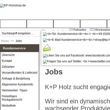
Startseite
Türenwelt
Bodenwelt
Gartenwelt
Home
>>
Jobs
Kundenservice
Übersicht
Kontakt
Zahlarten
Jobs
Versandkosten & Lieferzeit
Anfrage & Bestellung
Allgemeine Kundeninfo
K+P Holz sucht engagier
Heimwerker -Tipps-
Freiwilliges
Wir sind ein dynamisch
Rückgaberecht
Mediathek
wachsender Produktviel