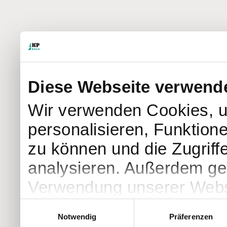
Diese Webseite verwend
Wir verwenden Cookies, u
personalisieren, Funktion
zu können und die Zugriff
analysieren. Außerdem geb
Verwendung unserer Websi
soziale Medien, Werbung 
Einwilligungsauswahl
Notwendig
Präferenzen
Partner führen diese Info