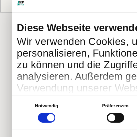
Diese Webseite verwend
Wir verwenden Cookies, u
personalisieren, Funktion
zu können und die Zugriff
analysieren. Außerdem geb
Verwendung unserer Websi
soziale Medien, Werbung 
Einwilligungsauswahl
Notwendig
Präferenzen
Partner führen diese Info
weiteren Daten zusammen, 
haben oder die sie im Ra