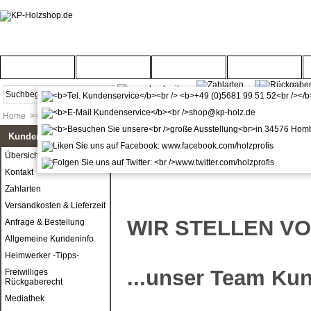
Startseite
Türenwelt
Bodenwelt
Gartenwelt
Home
>>
Unser Team
Kundenservice
Übersicht
Kontakt
Zahlarten
Versandkosten & Lieferzeit
WIR STELLEN VOR
Anfrage & Bestellung
Allgemeine Kundeninfo
Heimwerker -Tipps-
...unser Team Ku
Freiwilliges
Rückgaberecht
Mediathek