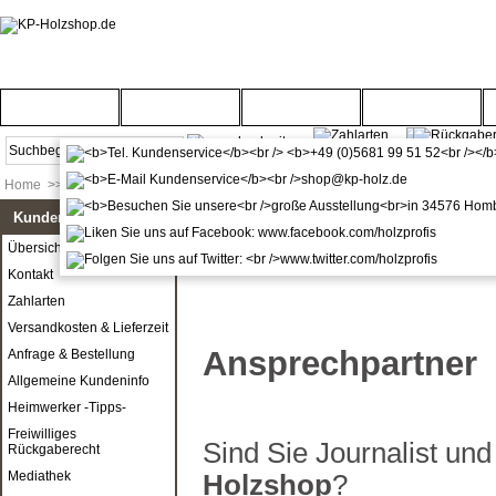
Startseite
Türenwelt
Bodenwelt
Gartenwelt
Home
>>
Pressebereich
Kundenservice
Übersicht
Kontakt
Zahlarten
Versandkosten & Lieferzeit
Ansprechpartner
Anfrage & Bestellung
Allgemeine Kundeninfo
Heimwerker -Tipps-
Freiwilliges
Sind Sie Journalist u
Rückgaberecht
Mediathek
Holzshop
?