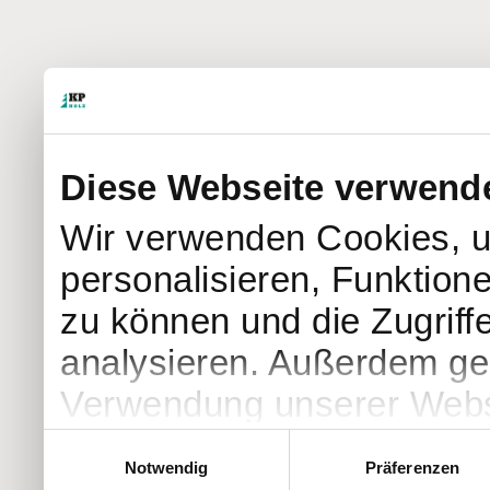
Diese Webseite verwend
Wir verwenden Cookies, u
personalisieren, Funktion
zu können und die Zugriff
analysieren. Außerdem geb
Verwendung unserer Websi
soziale Medien, Werbung 
Einwilligungsauswahl
Notwendig
Präferenzen
Partner führen diese Info