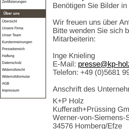
Zertifizierungen
Benötigen Sie Bilder in
Über uns
Wir freuen uns über An
Übersicht
Unsere Firma
Bitte wenden Sie sich 
Unser Team
Mitarbeiterin:
Kundenmeinungen
Pressebereich
Inge Knieling
Haftung
E-Mail:
presse@kp-hol
Datenschutz
Widerrufsrecht
Telefon: +49 (0)5681 9
Widerrufsformular
AGB
Anschrift des Unterne
Impressum
K+P Holz
Kufferath+Prüssing G
Werner-von-Siemens-St
34576 Homberg/Efze