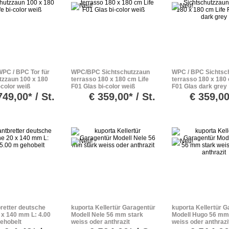
WPC / BPC Tor für
WPC/BPC Sichtschutzzaun
WPC / BPC Sichtsc
tzzaun 100 x 180
terrasso 180 x 180 cm Life
terrasso 180 x 180 
-color weiß
F01 Glas bi-color weiß
F01 Glas dark grey
749,00* / St.
€
359,00* / St.
€
359,00
bretter deutsche
kuporta Kellertür Garagentür
kuporta Kellertür G
 x 140 mm L: 4.00
Modell Nele 56 mm stark
Modell Hugo 56 mm
gehobelt
weiss oder anthrazit
weiss oder anthrazi