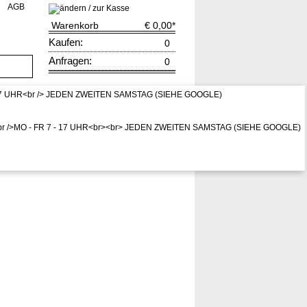
AGB
Warenkorb
€ 0,00
*
Kaufen:
0
Anfragen:
0
rruf
zur Kasse
* Preis inkl. MwSt,
zzgl. Vers.kosten