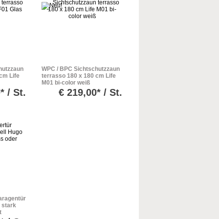
hutzzaun
WPC / BPC Sichtschutzzaun
cm Life
terrasso 180 x 180 cm Life
M01 bi-color weiß
* / St.
€
219,00* / St.
aragentür
 stark
t