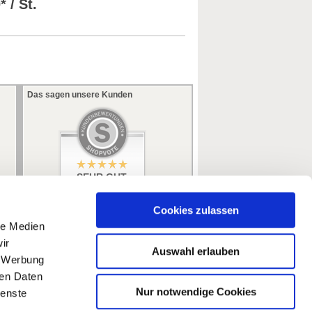
* / St.
Das sagen unsere Kunden
SEHR GUT
5 / 5
aus 353 Bewertungen
bei: ebay.de,
Cookies zulassen
amazon.de
le Medien
ir
Auswahl erlauben
, Werbung
ren Daten
Nur notwendige Cookies
ienste