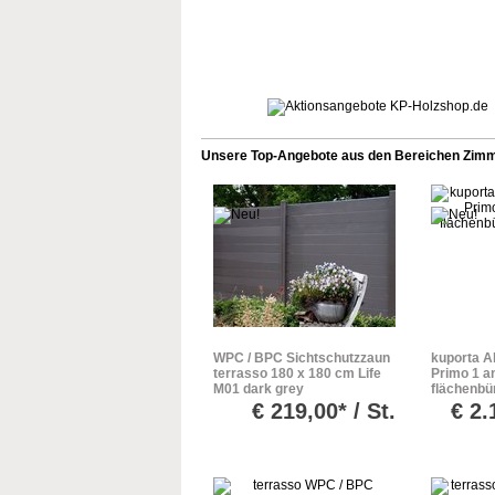
Unsere Top-Angebote aus den Bereichen Zimme
WPC / BPC Sichtschutzzaun
kuporta A
terrasso 180 x 180 cm Life
Primo 1 an
M01 dark grey
flächenbün
€
219,00* / St.
€
2.