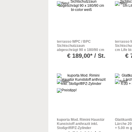
terrasso WPC / BPC
terrasso 
Sichtschutzzaun
Sichtschu
abgeschrägt 90 x 180/90 cm
cm Life bi
bi-color weiß
€
189,00* / St.
€
kuporta Mod. Rimini Haustür
Glattkant
Kunststoff anthrazit inkl.
Lärche 20
Stoßgriff/PZ-Zylinder
+ 5.00 m 