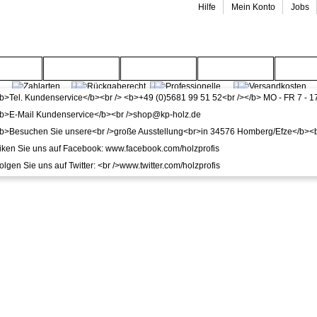
Hilfe
Mein Konto
Jobs
enwelt
Gartenwelt
Wohnwelt
Service
Wide