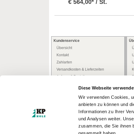
€
564,00* / St.
Kundenservice
Üb
Übersicht
Ü
Kontakt
U
Zahlarten
U
Versandkosten & Lieferzeiten
K
Anfrage & Bestellung
P
Allgemeine Kundeninfo
H
Diese Webseite verwende
Heimwerker -Tipps-
D
Wir verwenden Cookies, um
Freiwilliges Rückgaberecht
W
anbieten zu können und di
Mediathek
W
Informationen zu Ihrer Ve
Zertifizierungen
und Analysen weiter. Unse
Türenkonfigurator
I
zusammen, die Sie ihnen b
gesammelt haben.