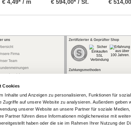
€
4,49* / m
€
594,00* / St.
€
514,00
er uns
Zertifizierter & Geprüfter Shop
bersicht
nsere Firma
nser Team
undenmeinungen
Zahlungsmethoden
ressebereich
aftung
t Cookies
atenschutz
 Inhalte und Anzeigen zu personalisieren, Funktionen für sozia
iderrufsrecht
e Zugriffe auf unsere Website zu analysieren. Außerdem geben w
iderrufsformular
rwendung unserer Website an unsere Partner für soziale Medien
AGB
re Partner führen diese Informationen möglicherweise mit weite
mpressum
ereitgestellt haben oder die sie im Rahmen Ihrer Nutzung der D