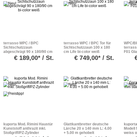
terrasso WPC / BPC
terrasso WPC / BPC Tor für
WPC/BP
Sichtschutzzaun
Sichtschutzzaun 100 x 180
terrass
abgeschrägt 90 x 180/90 cm
cm Life bi-color weiß
F01 Gla
bi-color weiß
€
189,00* / St.
€
749,00* / St.
kuporta Mod. Rimini Haustür
Glattkantbretter deutsche
kuporta
Kunststoff anthrazit inkl.
Lärche 20 x 140 mm L: 4.00
Modell 
Stoßgriff/PZ-Zylinder
+ 5.00 m gehobelt
weiss o