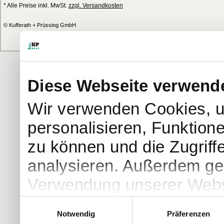
* Alle Preise inkl. MwSt.
zzgl. Versandkosten
© Kufferath + Prüssing GmbH
Diese Webseite verwend
Wir verwenden Cookies, u
personalisieren, Funktion
zu können und die Zugriff
analysieren. Außerdem geb
Verwendung unserer Websi
soziale Medien, Werbung 
Einwilligungsauswahl
Notwendig
Präferenzen
Partner führen diese Info