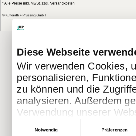
* Alle Preise inkl. MwSt.
zzgl. Versandkosten
© Kufferath + Prüssing GmbH
Diese Webseite verwend
Wir verwenden Cookies, u
personalisieren, Funktion
zu können und die Zugriff
analysieren. Außerdem geb
Verwendung unserer Websi
soziale Medien, Werbung 
Einwilligungsauswahl
Notwendig
Präferenzen
Partner führen diese Info