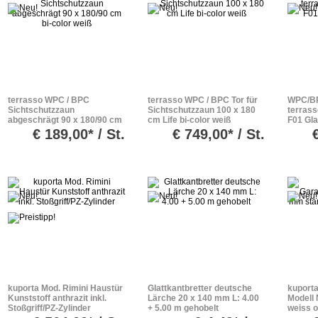
terrasso WPC / BPC
terrasso WPC / BPC Tor für
WPC/BP
Sichtschutzzaun
Sichtschutzzaun 100 x 180
terrass
abgeschrägt 90 x 180/90 cm
cm Life bi-color weiß
F01 Gla
bi-color weiß
€
189,00* / St.
€
749,00* / St.
kuporta Mod. Rimini Haustür
Glattkantbretter deutsche
kuporta
Kunststoff anthrazit inkl.
Lärche 20 x 140 mm L: 4.00
Modell 
Stoßgriff/PZ-Zylinder
+ 5.00 m gehobelt
weiss o