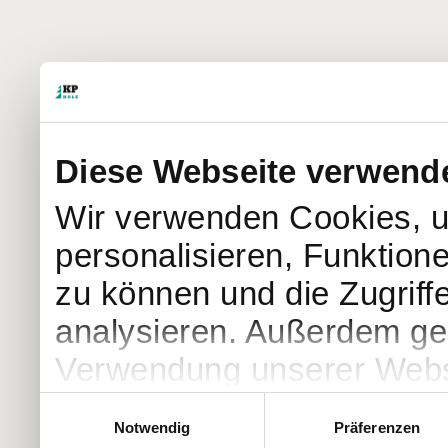
Diese Webseite verwend
Wir verwenden Cookies, u
personalisieren, Funktion
zu können und die Zugriff
analysieren. Außerdem geb
Verwendung unserer Websi
soziale Medien, Werbung 
Einwilligungsauswahl
Notwendig
Präferenzen
Partner führen diese Info