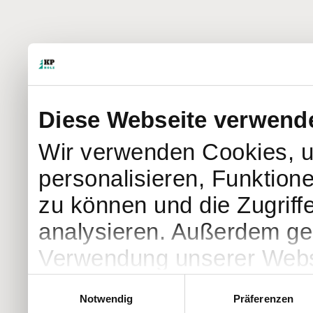
Diese Webseite verwend
Wir verwenden Cookies, u
personalisieren, Funktion
zu können und die Zugriff
analysieren. Außerdem geb
Verwendung unserer Websi
soziale Medien, Werbung 
Einwilligungsauswahl
Notwendig
Präferenzen
Partner führen diese Info