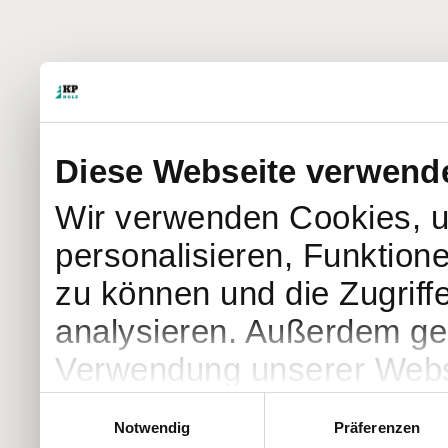
Diese Webseite verwend
Wir verwenden Cookies, u
personalisieren, Funktion
zu können und die Zugriff
analysieren. Außerdem geb
Verwendung unserer Websi
soziale Medien, Werbung 
Einwilligungsauswahl
Notwendig
Präferenzen
Partner führen diese Info