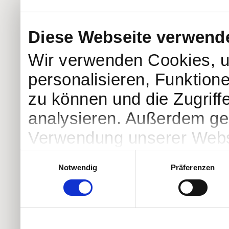
Diese Webseite verwend
Wir verwenden Cookies, u
personalisieren, Funktion
zu können und die Zugriff
analysieren. Außerdem geb
Verwendung unserer Websi
soziale Medien, Werbung 
Einwilligungsauswahl
Notwendig
Präferenzen
Partner führen diese Info
weiteren Daten zusammen, 
haben oder die sie im Ra