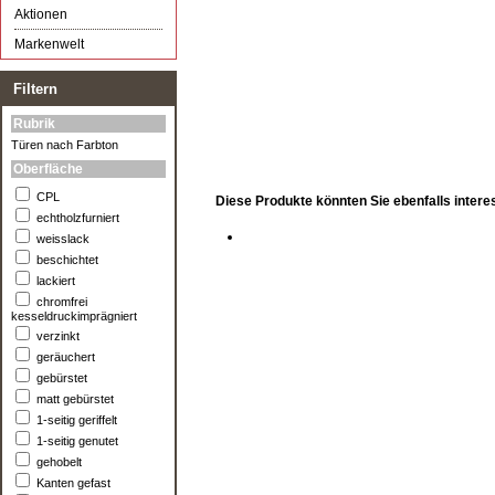
Aktionen
Markenwelt
Filtern
Rubrik
Türen nach Farbton
Oberfläche
CPL
Diese Produkte könnten Sie ebenfalls intere
echtholzfurniert
weisslack
beschichtet
lackiert
chromfrei
kesseldruckimprägniert
verzinkt
geräuchert
gebürstet
matt gebürstet
1-seitig geriffelt
1-seitig genutet
gehobelt
Kanten gefast