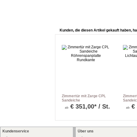
Kunden, die diesen Artikel gekauft haben, ha
Zimmertür mit Zarge CPL
Zimmert
Sandeiche
Sandeic
Röhrenspanplatte
Lichtau
€
351,00* / St.
€
ab
ab
Rundkante
Kundenservice
Über uns