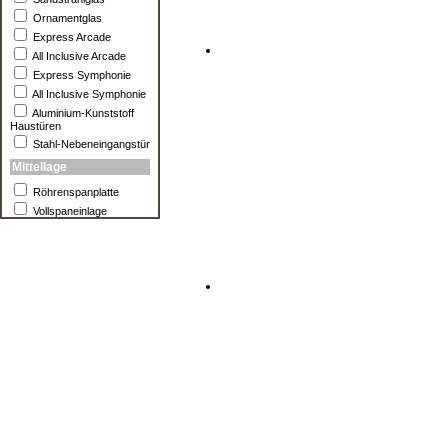
Ornamentglas
Express Arcade
All Inclusive Arcade
Express Symphonie
All Inclusive Symphonie
Aluminium-Kunststoff
Haustüren
Stahl-Nebeneingangstür
Mittellage
Röhrenspanplatte
Vollspaneinlage