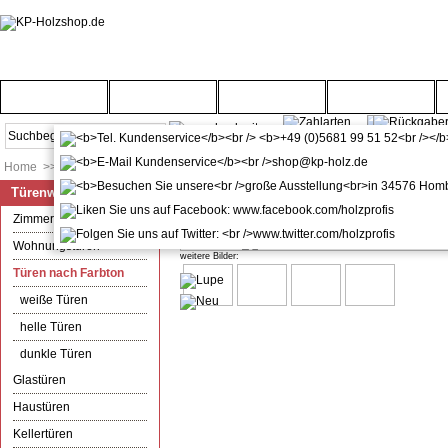
Startseite
Türenwelt
Bodenwelt
Gartenwelt
Home
>>
Türenwelt
>>
Türen nach Farbton
Türenwelt
Zimmertür mit Zarge CPL Sandei
Zimmertüren
Wohnungstüren
weitere Bilder:
Türen nach Farbton
weiße Türen
helle Türen
dunkle Türen
Glastüren
Haustüren
Kellertüren