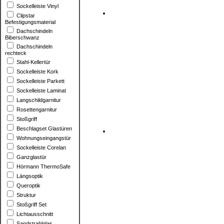
Sockelleiste Vinyl
Clipstar
Befestigungsmaterial
Dachschindeln
Biberschwanz
Dachschindeln
rechteck
Stahl-Kellertür
Sockelleiste Kork
Sockelleiste Parkett
Sockelleiste Laminat
Langschildgarnitur
Rosettengarnitur
Stoßgriff
Beschlagset Glastüren
Wohnungseingangstür
Sockelleiste Corelan
Ganzglastür
Hörmann ThermoSafe
Längsoptik
Queroptik
Struktur
Stoßgriff Set
Lichtausschnitt
Sandstrahlglas