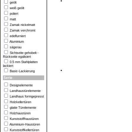
geölt
weiß geölt
poliert
matt
Zamak nickelmatt
Zamak verchromt
edelfurniert
Aluminium
sägerau
Sichtseite gehobelt -
Rückseite egalisiert
0.5 mm Stahlplatten
lackiert
Basic-Lackierung
Serie
Designelemente
Landhaustürelemente
Landhaus formgepresst
Holzkellertüren
glatte Türelemente
Holzhaustüren
Kunststoffhaustüren
Aluminium-Haustüren
Kunststoffkellertüren