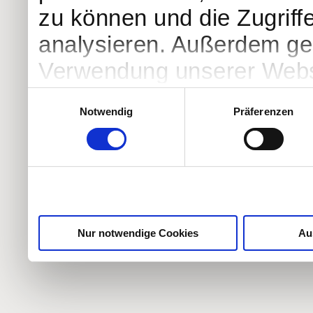
zu können und die Zugriff
analysieren. Außerdem geb
Verwendung unserer Websi
soziale Medien, Werbung 
Einwilligungsauswahl
Notwendig
Präferenzen
Partner führen diese Info
weiteren Daten zusammen, 
haben oder die sie im Ra
gesammelt haben.
Nur notwendige Cookies
Au