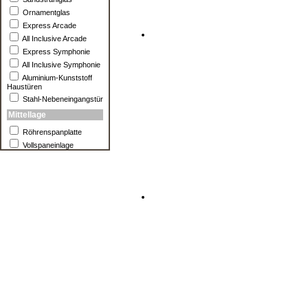
Ornamentglas
Express Arcade
All Inclusive Arcade
Express Symphonie
All Inclusive Symphonie
Aluminium-Kunststoff
Haustüren
Stahl-Nebeneingangstür
Mittellage
Röhrenspanplatte
Vollspaneinlage