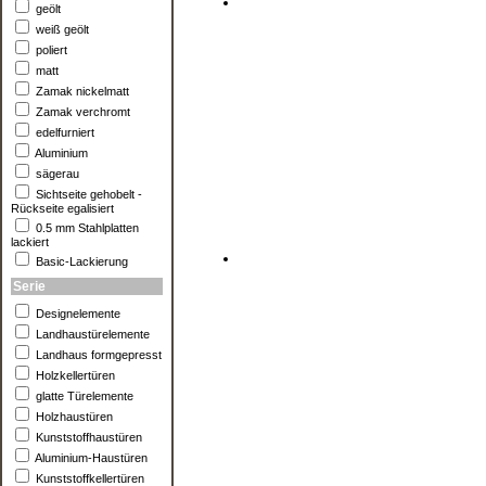
geölt
weiß geölt
poliert
matt
Zamak nickelmatt
Zamak verchromt
edelfurniert
Aluminium
sägerau
Sichtseite gehobelt -
Rückseite egalisiert
0.5 mm Stahlplatten
lackiert
Basic-Lackierung
Serie
Designelemente
Landhaustürelemente
Landhaus formgepresst
Holzkellertüren
glatte Türelemente
Holzhaustüren
Kunststoffhaustüren
Aluminium-Haustüren
Kunststoffkellertüren