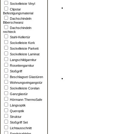
Sockelleiste Vinyl
Clipstar
Befestigungsmaterial
Dachschindeln
Biberschwanz
Dachschindeln
rechteck
Stahl-Kellertür
Sockelleiste Kork
Sockelleiste Parkett
Sockelleiste Laminat
Langschildgarnitur
Rosettengarnitur
Stoßgriff
Beschlagset Glastüren
Wohnungseingangstür
Sockelleiste Corelan
Ganzglastür
Hörmann ThermoSafe
Längsoptik
Queroptik
Struktur
Stoßgriff Set
Lichtausschnitt
Sandstrahlglas