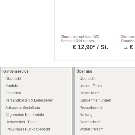
Zimmertürschloss WC-
Zimmert
Schloss DIN rechts
Rauche
Lichtau
€
12,90* / St.
€
ab
mittig 
Kundenservice
Über uns
Übersicht
Übersicht
Kontakt
Unsere Firma
Zahlarten
Unser Team
Versandkosten & Lieferzeiten
Kundenmeinungen
Anfrage & Bestellung
Pressebereich
Allgemeine Kundeninfo
Haftung
Heimwerker -Tipps-
Datenschutz
Freiwilliges Rückgaberecht
Widerrufsrecht