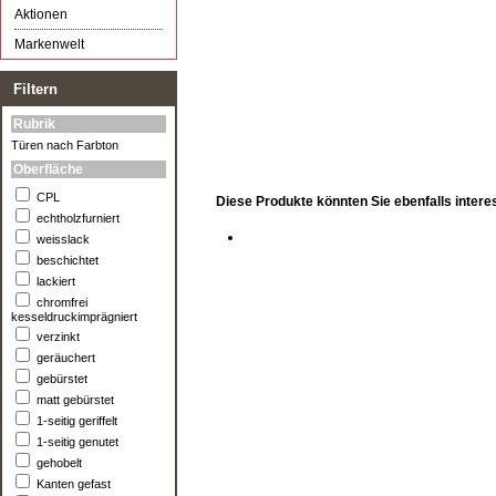
Aktionen
Markenwelt
Filtern
Rubrik
Türen nach Farbton
Oberfläche
CPL
Diese Produkte könnten Sie ebenfalls intere
echtholzfurniert
weisslack
beschichtet
lackiert
chromfrei
kesseldruckimprägniert
verzinkt
geräuchert
gebürstet
matt gebürstet
1-seitig geriffelt
1-seitig genutet
gehobelt
Kanten gefast