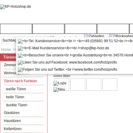
Startseite
Türenwelt
Bodenwelt
Gartenwelt
Home
>>
Türenwelt
>>
Türen nach Farbton
Türenwelt
Zimmertür mit Zarge CPL Orca L
Zimmertüren
Wohnungstüren
weitere Bilder:
Türen nach Farbton
weiße Türen
helle Türen
dunkle Türen
Glastüren
Haustüren
Kellertüren