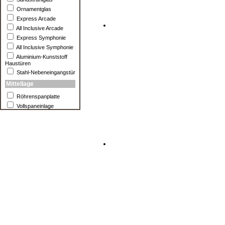
Ornamentglas
Express Arcade
All Inclusive Arcade
Express Symphonie
All Inclusive Symphonie
Aluminium-Kunststoff
Haustüren
Stahl-Nebeneingangstür
Mittellage
Röhrenspanplatte
Vollspaneinlage