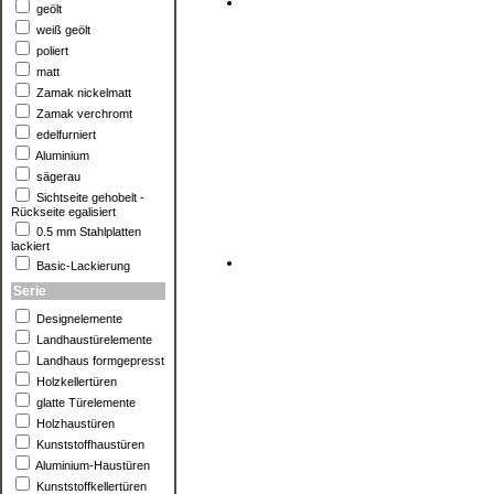
geölt
weiß geölt
poliert
matt
Zamak nickelmatt
Zamak verchromt
edelfurniert
Aluminium
sägerau
Sichtseite gehobelt -
Rückseite egalisiert
0.5 mm Stahlplatten
lackiert
Basic-Lackierung
Serie
Designelemente
Landhaustürelemente
Landhaus formgepresst
Holzkellertüren
glatte Türelemente
Holzhaustüren
Kunststoffhaustüren
Aluminium-Haustüren
Kunststoffkellertüren