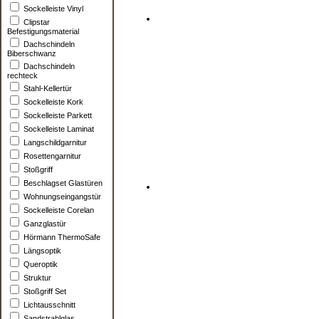
Sockelleiste Vinyl
Clipstar
Befestigungsmaterial
Dachschindeln
Biberschwanz
Dachschindeln
rechteck
Stahl-Kellertür
Sockelleiste Kork
Sockelleiste Parkett
Sockelleiste Laminat
Langschildgarnitur
Rosettengarnitur
Stoßgriff
Beschlagset Glastüren
Wohnungseingangstür
Sockelleiste Corelan
Ganzglastür
Hörmann ThermoSafe
Längsoptik
Queroptik
Struktur
Stoßgriff Set
Lichtausschnitt
Sandstrahlglas