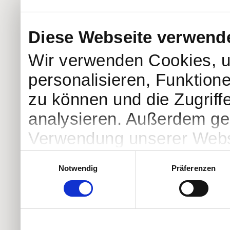
Diese Webseite verwend
Wir verwenden Cookies, u
personalisieren, Funktion
zu können und die Zugriff
analysieren. Außerdem geb
Verwendung unserer Websi
soziale Medien, Werbung 
Einwilligungsauswahl
Notwendig
Präferenzen
Partner führen diese Info
weiteren Daten zusammen, 
haben oder die sie im Ra