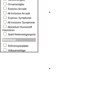
Ornamentglas
Express Arcade
All Inclusive Arcade
Express Symphonie
All Inclusive Symphonie
Aluminium-Kunststoff
Haustüren
Stahl-Nebeneingangstür
Mittellage
Röhrenspanplatte
Vollspaneinlage