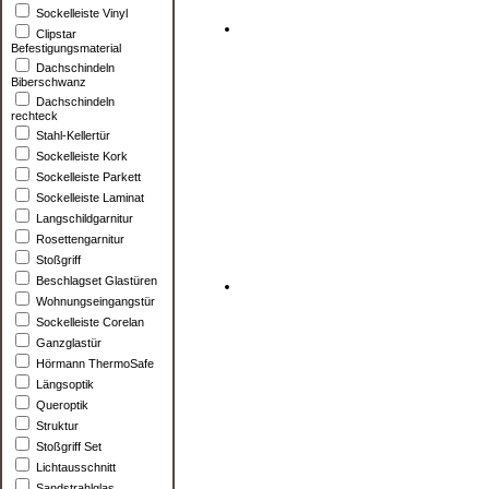
Sockelleiste Vinyl
Clipstar
Befestigungsmaterial
Dachschindeln
Biberschwanz
Dachschindeln
rechteck
Stahl-Kellertür
Sockelleiste Kork
Sockelleiste Parkett
Sockelleiste Laminat
Langschildgarnitur
Rosettengarnitur
Stoßgriff
Beschlagset Glastüren
Wohnungseingangstür
Sockelleiste Corelan
Ganzglastür
Hörmann ThermoSafe
Längsoptik
Queroptik
Struktur
Stoßgriff Set
Lichtausschnitt
Sandstrahlglas