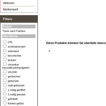
Aktionen
Markenwelt
Filtern
Rubrik
Türen nach Farbton
Oberfläche
CPL
Diese Produkte könnten Sie ebenfalls intere
echtholzfurniert
weisslack
beschichtet
lackiert
chromfrei
kesseldruckimprägniert
verzinkt
geräuchert
gebürstet
matt gebürstet
1-seitig geriffelt
1-seitig genutet
gehobelt
Kanten gefast