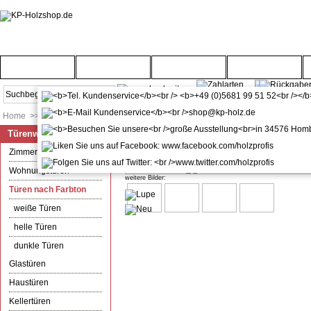
Startseite
Türenwelt
Bodenwelt
Gartenwelt
Home
>>
Türenwelt
>>
Türen nach Farbton
Türenwelt
Zimmertür mit Zarge CPL Orca L
Zimmertüren
Wohnungstüren
weitere Bilder:
Türen nach Farbton
weiße Türen
helle Türen
dunkle Türen
Glastüren
Haustüren
Kellertüren