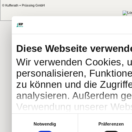
© Kufferath + Prüssing GmbH
Diese Webseite verwend
Wir verwenden Cookies, u
personalisieren, Funktion
zu können und die Zugriff
analysieren. Außerdem geb
Verwendung unserer Websi
soziale Medien, Werbung 
Einwilligungsauswahl
Notwendig
Präferenzen
Partner führen diese Info