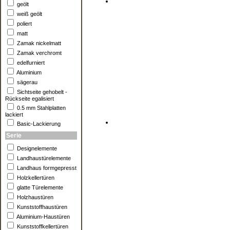
geölt
weiß geölt
poliert
matt
Zamak nickelmatt
Zamak verchromt
edelfurniert
Aluminium
sägerau
Sichtseite gehobelt -
Rückseite egalisiert
0.5 mm Stahlplatten
lackiert
Basic-Lackierung
Serie
Designelemente
Landhaustürelemente
Landhaus formgepresst
Holzkellertüren
glatte Türelemente
Holzhaustüren
Kunststoffhaustüren
Aluminium-Haustüren
Kunststoffkellertüren