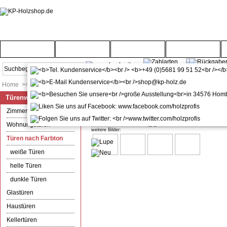
Startseite
Türenwelt
Bodenwelt
Gartenwelt
Home
>>
Türenwelt
>>
Türen nach Farbton
Türenwelt
Zimmertür mit Zarge CPL Orca L
Zimmertüren
Wohnungstüren
weitere Bilder:
Türen nach Farbton
weiße Türen
helle Türen
dunkle Türen
Glastüren
Haustüren
Kellertüren