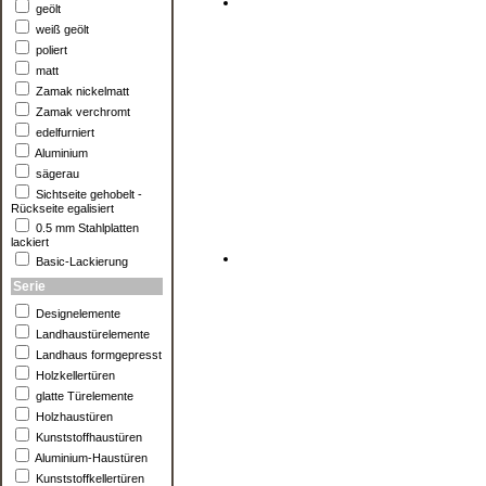
geölt
weiß geölt
poliert
matt
Zamak nickelmatt
Zamak verchromt
edelfurniert
Aluminium
sägerau
Sichtseite gehobelt -
Rückseite egalisiert
0.5 mm Stahlplatten
lackiert
Basic-Lackierung
Serie
Designelemente
Landhaustürelemente
Landhaus formgepresst
Holzkellertüren
glatte Türelemente
Holzhaustüren
Kunststoffhaustüren
Aluminium-Haustüren
Kunststoffkellertüren