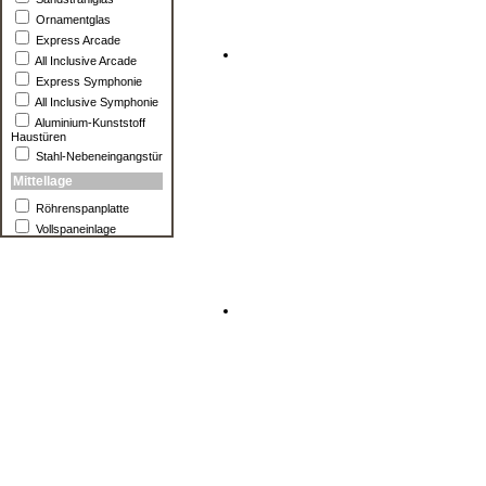
Ornamentglas
Express Arcade
All Inclusive Arcade
Express Symphonie
All Inclusive Symphonie
Aluminium-Kunststoff
Haustüren
Stahl-Nebeneingangstür
Mittellage
Röhrenspanplatte
Vollspaneinlage