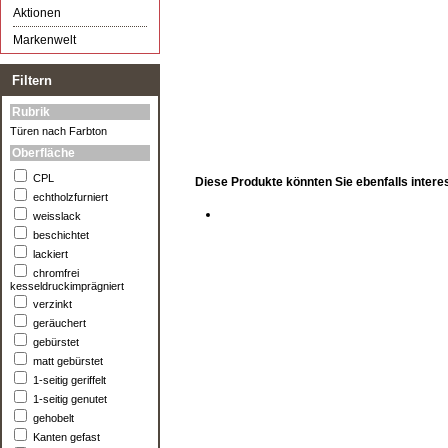
Aktionen
Markenwelt
Filtern
Rubrik
Türen nach Farbton
Oberfläche
CPL
Diese Produkte könnten Sie ebenfalls intere
echtholzfurniert
weisslack
beschichtet
lackiert
chromfrei
kesseldruckimprägniert
verzinkt
geräuchert
gebürstet
matt gebürstet
1-seitig geriffelt
1-seitig genutet
gehobelt
Kanten gefast