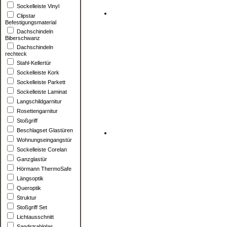
Sockelleiste Vinyl
Clipstar
Befestigungsmaterial
Dachschindeln
Biberschwanz
Dachschindeln
rechteck
Stahl-Kellertür
Sockelleiste Kork
Sockelleiste Parkett
Sockelleiste Laminat
Langschildgarnitur
Rosettengarnitur
Stoßgriff
Beschlagset Glastüren
Wohnungseingangstür
Sockelleiste Corelan
Ganzglastür
Hörmann ThermoSafe
Längsoptik
Queroptik
Struktur
Stoßgriff Set
Lichtausschnitt
Sandstrahlglas