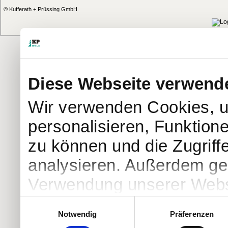
© Kufferath + Prüssing GmbH
Diese Webseite verwend
Wir verwenden Cookies, u
personalisieren, Funktion
zu können und die Zugriff
analysieren. Außerdem geb
Verwendung unserer Websi
soziale Medien, Werbung 
Einwilligungsauswahl
Notwendig
Präferenzen
Partner führen diese Info