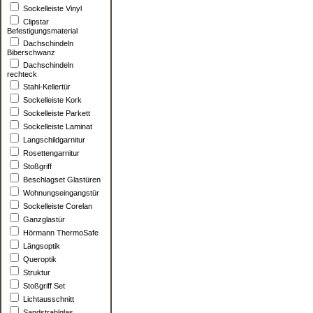
Sockelleiste Vinyl
Clipstar
Befestigungsmaterial
Dachschindeln
Biberschwanz
Dachschindeln
rechteck
Stahl-Kellertür
Sockelleiste Kork
Sockelleiste Parkett
Sockelleiste Laminat
Langschildgarnitur
Rosettengarnitur
Stoßgriff
Beschlagset Glastüren
Wohnungseingangstür
Sockelleiste Corelan
Ganzglastür
Hörmann ThermoSafe
Längsoptik
Queroptik
Struktur
Stoßgriff Set
Lichtausschnitt
Sandstrahlglas