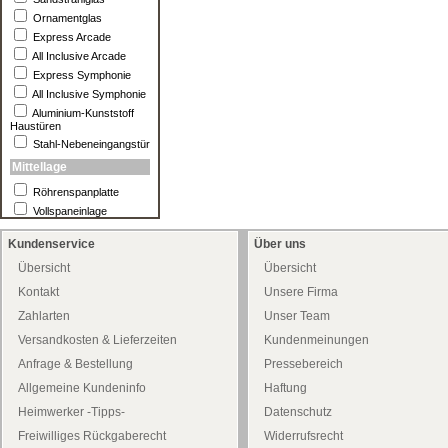
Ornamentglas
Express Arcade
All Inclusive Arcade
Express Symphonie
All Inclusive Symphonie
Aluminium-Kunststoff
Haustüren
Stahl-Nebeneingangstür
Mittellage
Röhrenspanplatte
Vollspaneinlage
Kundenservice
Über uns
Übersicht
Übersicht
Kontakt
Unsere Firma
Zahlarten
Unser Team
Versandkosten & Lieferzeiten
Kundenmeinungen
Anfrage & Bestellung
Pressebereich
Allgemeine Kundeninfo
Haftung
Heimwerker -Tipps-
Datenschutz
Freiwilliges Rückgaberecht
Widerrufsrecht