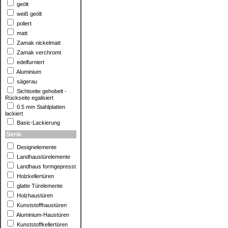
geölt
weiß geölt
poliert
matt
Zamak nickelmatt
Zamak verchromt
edelfurniert
Aluminium
sägerau
Sichtseite gehobelt -
Rückseite egalisiert
0.5 mm Stahlplatten
lackiert
Basic-Lackierung
Serie
Designelemente
Landhaustürelemente
Landhaus formgepresst
Holzkellertüren
glatte Türelemente
Holzhaustüren
Kunststoffhaustüren
Aluminium-Haustüren
Kunststoffkellertüren