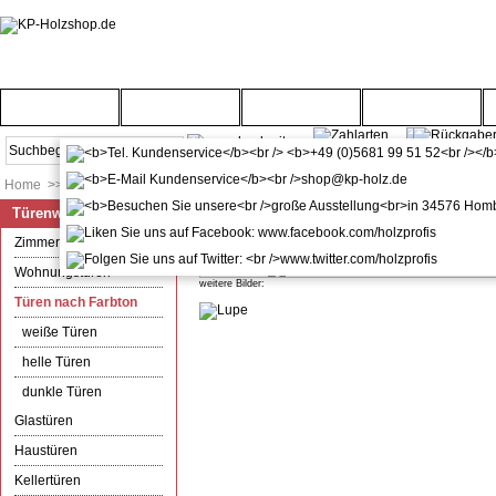
Startseite
Türenwelt
Bodenwelt
Gartenwelt
Home
>>
Türenwelt
>>
Türen nach Farbton
Türenwelt
LEBO Zimmertür mit Zarge CPL E
Zimmertüren
Wohnungstüren
weitere Bilder:
Türen nach Farbton
weiße Türen
helle Türen
dunkle Türen
Glastüren
Haustüren
Kellertüren