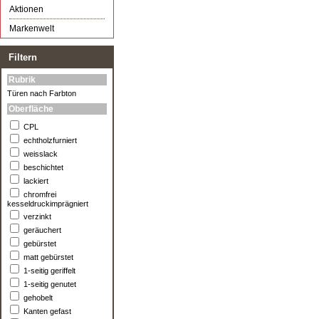
Aktionen
Markenwelt
Filtern
Rubrik
Türen nach Farbton
Oberfläche
CPL
echtholzfurniert
weisslack
beschichtet
lackiert
chromfrei
kesseldruckimprägniert
verzinkt
geräuchert
gebürstet
matt gebürstet
1-seitig geriffelt
1-seitig genutet
gehobelt
Kanten gefast